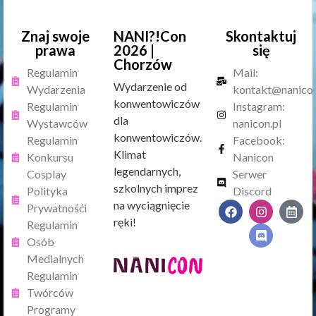
Znaj swoje
NANI?!Con
Skontaktuj
prawa
2026 |
się
Chorzów
Regulamin
Mail:
Wydarzenie od
Wydarzenia
kontakt@nanicon
konwentowiczów
Regulamin
Instagram:
dla
Wystawców
nanicon.pl
konwentowiczów.
Regulamin
Facebook:
Klimat
Konkursu
Nanicon
legendarnych,
Cosplay
Serwer
szkolnych imprez
Polityka
Discord
na wyciągnięcie
Prywatnośći
ręki!
Regulamin
Osób
Medialnych
Regulamin
Twórców
Programy