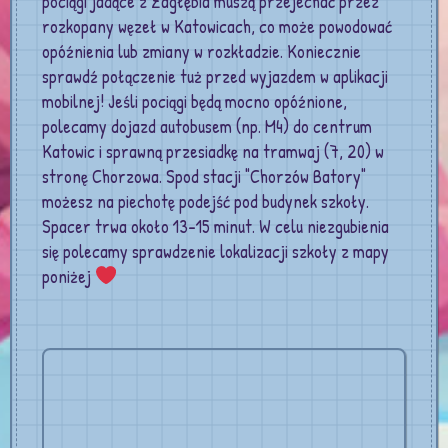
pociągi jadące z Zagłębia muszą przejechać przez
rozkopany węzeł w Katowicach, co może powodować
opóźnienia lub zmiany w rozkładzie. Koniecznie
sprawdź połączenie tuż przed wyjazdem w aplikacji
mobilnej! Jeśli pociągi będą mocno opóźnione,
polecamy dojazd autobusem (np. M4) do centrum
Katowic i sprawną przesiadkę na tramwaj (7, 20) w
stronę Chorzowa. Spod stacji "Chorzów Batory"
możesz na piechotę podejść pod budynek szkoły.
Spacer trwa około 13-15 minut. W celu niezgubienia
się polecamy sprawdzenie lokalizacji szkoły z mapy
poniżej