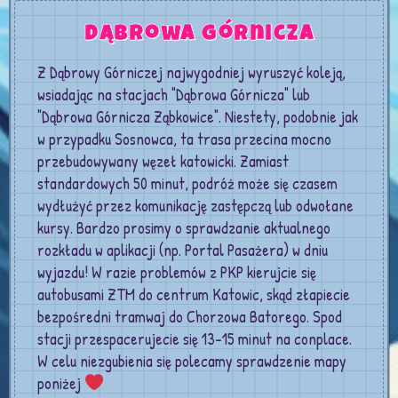
Dąbrowa Górnicza​
Z Dąbrowy Górniczej najwygodniej wyruszyć koleją,
wsiadając na stacjach "Dąbrowa Górnicza" lub
"Dąbrowa Górnicza Ząbkowice". Niestety, podobnie jak
w przypadku Sosnowca, ta trasa przecina mocno
przebudowywany węzeł katowicki. Zamiast
standardowych 50 minut, podróż może się czasem
wydłużyć przez komunikację zastępczą lub odwołane
kursy. Bardzo prosimy o sprawdzanie aktualnego
rozkładu w aplikacji (np. Portal Pasażera) w dniu
wyjazdu! W razie problemów z PKP kierujcie się
autobusami ZTM do centrum Katowic, skąd złapiecie
bezpośredni tramwaj do Chorzowa Batorego. Spod
stacji przespacerujecie się 13-15 minut na conplace.
W celu niezgubienia się polecamy sprawdzenie mapy
poniżej