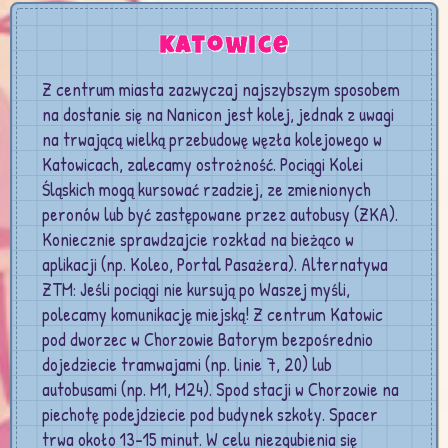
Katowice
Z centrum miasta zazwyczaj najszybszym sposobem
na dostanie się na Nanicon jest kolej, jednak z uwagi
na trwającą wielką przebudowę węzła kolejowego w
Katowicach, zalecamy ostrożność. Pociągi Kolei
Śląskich mogą kursować rzadziej, ze zmienionych
peronów lub być zastępowane przez autobusy (ZKA).
Koniecznie sprawdzajcie rozkład na bieżąco w
aplikacji (np. Koleo, Portal Pasażera). Alternatywa
ZTM: Jeśli pociągi nie kursują po Waszej myśli,
polecamy komunikację miejską! Z centrum Katowic
pod dworzec w Chorzowie Batorym bezpośrednio
dojedziecie tramwajami (np. linie 7, 20) lub
autobusami (np. M1, M24). Spod stacji w Chorzowie na
piechotę podejdziecie pod budynek szkoły. Spacer
trwa około 13-15 minut. W celu niezgubienia się