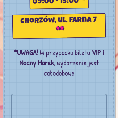
*
09:00 - 15:00
Chorzów, ul. Farna 7
**
*UWAGA!
W przypadku biletu
VIP i
Nocny Marek
, wydarzenie jest
całodobowe